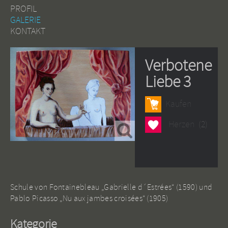
PROFIL
GALERIE
KONTAKT
Verbotene
Liebe 3
Kaufen
Herzen
Herzen
(2)
Schule von Fontainebleau „Gabrielle d´Estrées“ (1590) und
Pablo Picasso „Nu aux jambes croisées“ (1905)
Kategorie