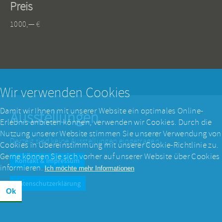
Preis
1000,— €
Wir verwenden Cookies
Damit wir Ihnen mit unserer Website ein optimales Online-
Ausstellungen
Erlebnis anbieten können, verwenden wir Cookies. Durch die
Nutzung unserer Website stimmen Sie unserer Verwendung von
Derzeit sind keine Ausstellungen eingetragen.
Cookies in Übereinstimmung mit unserer Cookie-Richtlinie zu.
Gerne können Sie sich vorher auf unserer Website über Cookies
Kontakt & Impressum
informieren.
Ich möchte mehr Informationen
Datenschutzerklärung
Ok