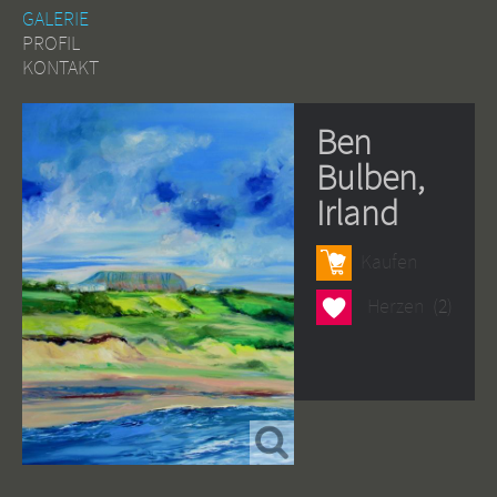
GALERIE
PROFIL
KONTAKT
Ben
Bulben,
Irland
Kaufen
Herzen
Herzen
(2)